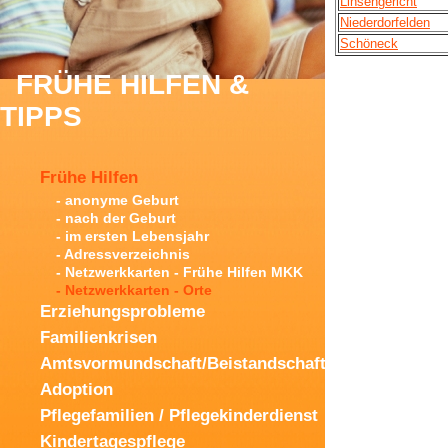
Linsengericht
Niederdorfelden
Schöneck
FRÜHE HILFEN &
TIPPS
Frühe Hilfen
- anonyme Geburt
- nach der Geburt
- im ersten Lebensjahr
- Adressverzeichnis
- Netzwerkkarten - Frühe Hilfen MKK
- Netzwerkkarten - Orte
Erziehungsprobleme
Familienkrisen
Amtsvormundschaft/Beistandschaft
Adoption
Pflegefamilien / Pflegekinderdienst
Kindertagespflege