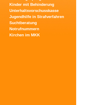
Kinder mit Behinderung
Unterhaltsvorschusskasse
Jugendhilfe in Strafverfahren
Suchtberatung
Notrufnummern
Kirchen im MKK