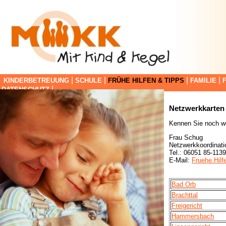
|
|
|
|
KINDERBETREUUNG
SCHULE
FRÜHE HILFEN & TIPPS
FAMILIE
|
DATENSCHUTZ
Netzwerkkarten 
Kennen Sie noch we
Frau Schug
Netzwerkkoordinati
Tel.: 06051 85-113
E-Mail:
Fruehe.Hil
Bad Orb
Brachttal
Freigericht
Hammersbach