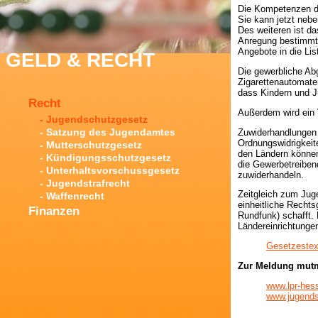
Die Kompetenzen der
Sie kann jetzt neb
Des weiteren ist da
Anregung bestimmte
Angebote in die Li
GELD & RECHT
Die gewerbliche Ab
Zigarettenautomaten
dass Kindern und J
Recht
Außerdem wird ein V
- Jugendschutzgesetz
- Satzung des Jugendamtes
Zuwiderhandlungen 
Ordnungswidrigkeit
- Mutterschutzgesetz
den Ländern können
- Kündigungsschutzgesetz
die Gewerbetreibe
- Unterhaltsvorschussgesetz
zuwiderhandeln.
- Jugendstrafrecht
Zeitgleich zum Jug
- Waffenrecht
einheitliche Rechts
Finanzen
Rundfunk) schafft.
Ländereinrichtunge
Gesetzestex
Zur Meldung mutm
www.lpr-hes
www.jugendsc