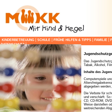
|
|
|
|
KINDERBETREUUNG
SCHULE
FRÜHE HILFEN & TIPPS
FAMILIE
|
DATENSCHUTZ
Jugendschutzge
Das Jugendschutzge
Tabak, Alkohol, Fi
Inhalte des Juge
Computerspiele und 
Altersfreigabekenn
abgegeben werden, 
Die Verbote für sc
und verschärft. So 
CD, CD-ROM, DVD), 
Weise darstellen od
weitreichenden Abg