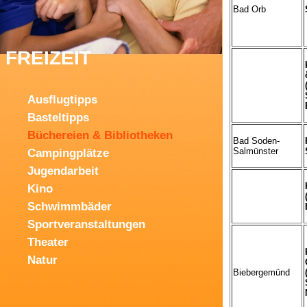
Bad Orb
FREIZEIT
Ausflugtipps
Basteltipps
Büchereien & Bibliotheken
Bad Soden-
Salmünster
Campingplätze
Jugendarbeit
Kino
Schwimmbäder
Sportveranstaltungen
Theater
Natur
Biebergemünd