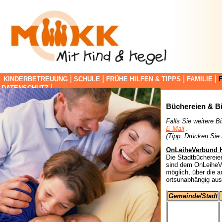
|
|
|
|
KINDERBETREUUNG
SCHULE
FRÜHE HILFEN & TIPPS
FAMILIE
|
DATENSCHUTZ
Büchereien & Bi
Falls Sie weitere B
E-Mail
.
(Tipp: Drücken Sie
OnLeiheVerbund 
Die Stadtbücherei
sind dem OnLeiheVe
möglich, über die 
ortsunabhängig au
Gemeinde/Stadt